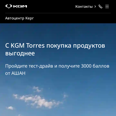
Контакты
Автоцентр Керг
С KGM Torres покупка продуктов
выгоднее
Пройдите тест-драйв и получите 3000 баллов
от АШАН